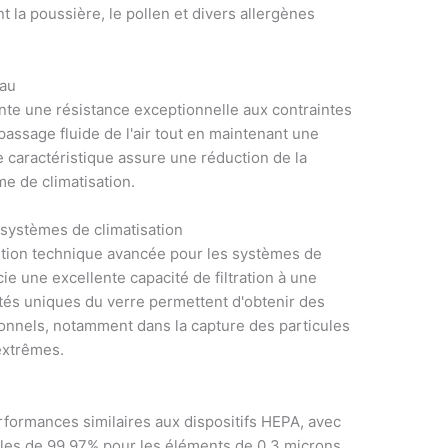
t la poussière, le pollen et divers allergènes
iau
sente une résistance exceptionnelle aux contraintes
assage fluide de l'air tout en maintenant une
te caractéristique assure une réduction de la
 de climatisation.
s systèmes de climatisation
lution technique avancée pour les systèmes de
ie une excellente capacité de filtration à une
tés uniques du verre permettent d'obtenir des
itionnels, notamment dans la capture des particules
 extrêmes.
erformances similaires aux dispositifs HEPA, avec
ules de 99,97% pour les éléments de 0,3 microns.