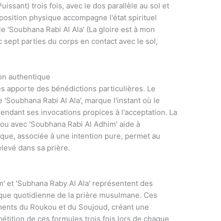
ssant) trois fois, avec le dos parallèle au sol et
 position physique accompagne l'état spirituel
e 'Soubhana Rabi Al Ala' (La gloire est à mon
 sept parties du corps en contact avec le sol,
on authentique
s apporte des bénédictions particulières. Le
'Soubhana Rabi Al Ala', marque l'instant où le
 rendant ses invocations propices à l'acceptation. La
kou avec 'Soubhana Rabi Al Adhim' aide à
ique, associée à une intention pure, permet au
élevé dans sa prière.
' et 'Subhana Raby Al Ala' représentent des
que quotidienne de la prière musulmane. Ces
ments du Roukou et du Soujoud, créant une
pétition de ces formules trois fois lors de chaque