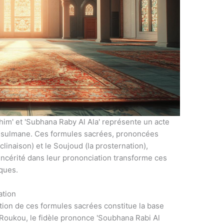
him' et 'Subhana Raby Al Ala' représente un acte
musulmane. Ces formules sacrées, prononcées
linaison) et le Soujoud (la prosternation),
 sincérité dans leur prononciation transforme ces
iques.
ation
tion de ces formules sacrées constitue la base
 Roukou, le fidèle prononce 'Soubhana Rabi Al