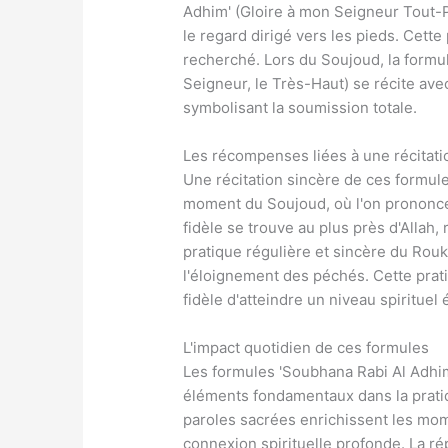
Adhim' (Gloire à mon Seigneur Tout-Pui
le regard dirigé vers les pieds. Cette
recherché. Lors du Soujoud, la formul
Seigneur, le Très-Haut) se récite avec
symbolisant la soumission totale.
Les récompenses liées à une récitati
Une récitation sincère de ces formule
moment du Soujoud, où l'on prononce 
fidèle se trouve au plus près d'Allah,
pratique régulière et sincère du Rou
l'éloignement des péchés. Cette prat
fidèle d'atteindre un niveau spirituel 
L'impact quotidien de ces formules
Les formules 'Soubhana Rabi Al Adhim
éléments fondamentaux dans la prati
paroles sacrées enrichissent les mo
connexion spirituelle profonde. La ré