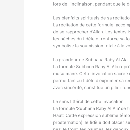
lors de l'inclinaison, pendant que le d
Les bienfaits spirituels de sa récitati
La récitation de cette formule, acco
de se rapprocher d'Allah. Les textes 
les péchés du fidèle et renforce sa fo
symbolise la soumission totale à la vo
La grandeur de Subhana Raby Al Ala
La formule Subhana Raby Al Ala repr
musulmane. Cette invocation sacrée 
permettant au fidèle d'exprimer sa re
avec sincérité, constitue un pilier fo
Le sens littéral de cette invocation
La formule 'Subhana Raby Al Ala' se tr
Haut'. Cette expression sublime témoi
prosternation), le fidèle doit placer s
nez, le front, les paumes, les genoux