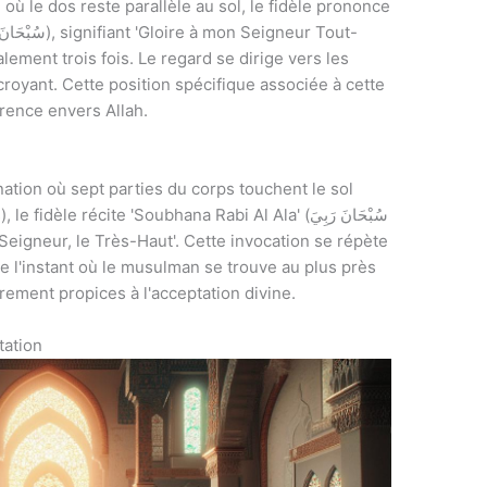
où le dos reste parallèle au sol, le fidèle prononce
alement trois fois. Le regard se dirige vers les
 croyant. Cette position spécifique associée à cette
rence envers Allah.
tion où sept parties du corps touchent le sol
èle récite 'Soubhana Rabi Al Ala' (سُبْحَانَ رَبِيَ
te l'instant où le musulman se trouve au plus près
èrement propices à l'acceptation divine.
tation