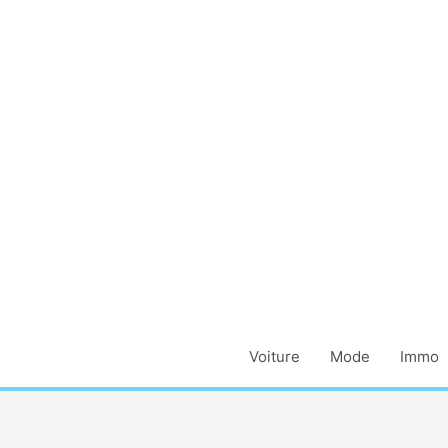
Aller
au
contenu
Voiture
Mode
Immo