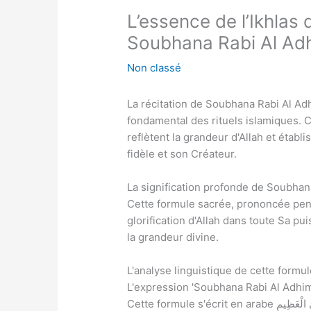
L’essence de l’Ikhlas 
Soubhana Rabi Al Adh
Non classé
La récitation de Soubhana Rabi Al Ad
fondamental des rituels islamiques. 
reflètent la grandeur d'Allah et établ
fidèle et son Créateur.
La signification profonde de Soubhan
Cette formule sacrée, prononcée penda
glorification d'Allah dans toute Sa pui
la grandeur divine.
L'analyse linguistique de cette formu
L'expression 'Soubhana Rabi Al Adhim'
Cette formule s'écrit en arabe سُبْحَانَ رَبِّيَ الْعَظِيمِ et se récite traditionnellement trois fois