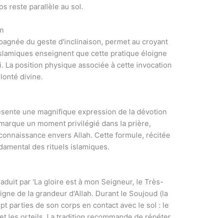
os reste parallèle au sol.
on
mpagnée du geste d'inclinaison, permet au croyant
islamiques enseignent que cette pratique éloigne
i. La position physique associée à cette invocation
lonté divine.
ésente une magnifique expression de la dévotion
marque un moment privilégié dans la prière,
connaissance envers Allah. Cette formule, récitée
ndamental des rituels islamiques.
aduit par 'La gloire est à mon Seigneur, le Très-
gne de la grandeur d'Allah. Durant le Soujoud (la
ept parties de son corps en contact avec le sol : le
 et les orteils. La tradition recommande de répéter