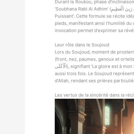
Durant le Roukou, phase d'inclinaison 
'Soubhana Rabi Al Adhim' (سُبْحَانَ رَبِيَ الْعَظِيمِ), signifiant 'Gloire à mon Seigneur Tout-
Puissant'. Cette formule se récite idé
pieds, manifestant ainsi l'humilité du
invocation permet d'exprimer sa révé
Leur rôle dans le Soujoud
Lors du Soujoud, moment de prosterna
(front, nez, paumes, genoux et orteils), le fid
الْأَعْلَى), signifiant 'La gloire est à mon Seigneur, le Très-Haut'. Cette invocation se répète
aussi trois fois. Le Soujoud représen
d'Allah, rendant ses prières particuli
Les vertus de la sincérité dans la réci