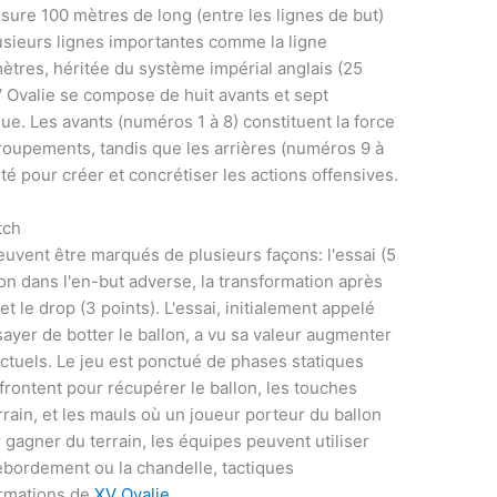
esure 100 mètres de long (entre les lignes de but)
lusieurs lignes importantes comme la ligne
ètres, héritée du système impérial anglais (25
 Ovalie se compose de huit avants et sept
que. Les avants (numéros 1 à 8) constituent la force
roupements, tandis que les arrières (numéros 9 à
lité pour créer et concrétiser les actions offensives.
tch
uvent être marqués de plusieurs façons: l'essai (5
lon dans l'en-but adverse, la transformation après
 et le drop (3 points). L'essai, initialement appelé
sayer de botter le ballon, a vu sa valeur augmenter
ctuels. Le jeu est ponctué de phases statiques
rontent pour récupérer le ballon, les touches
rrain, et les mauls où un joueur porteur du ballon
 gagner du terrain, les équipes peuvent utiliser
bordement ou la chandelle, tactiques
rmations de
XV Ovalie
.