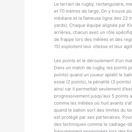
Le terrain de rugby, rectangulaire, m
et 70 mètres de large. On y trouve p
médiane et la fameuse ligne des 22 m
yards). Chaque équipe alignée par XV
arrières, chacun avec un rôle spécifi
de frappe lors des mêlées et des reg
15) exploitent leur vitesse et leur agi
Les points et le déroulement d'un ma
Dans un match de rugby, les points pe
points) quand un joueur aplatit le bal
essai (2 points), la pénalité (3 points)
ainsi car il permettait seulement d'es
progressivement jusqu'aux 5 points a
comme les mêlées où huit avants s'aff
quand le ballon sort des limites du te
est protégé par ses partenaires. Pour
des techniques comme le cadrage-dé
fréquemment enseignées lors des fo