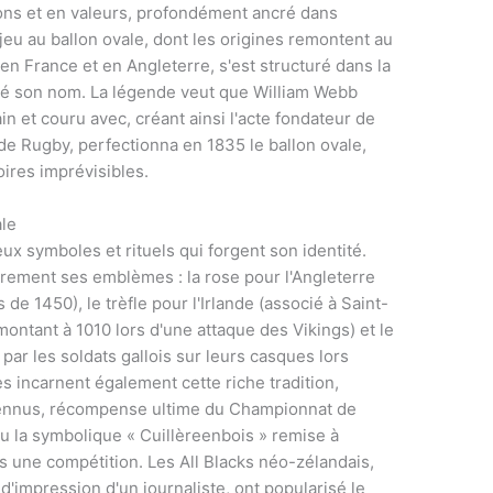
ions et en valeurs, profondément ancré dans
jeu au ballon ovale, dont les origines remontent au
en France et en Angleterre, s'est structuré dans la
onné son nom. La légende veut que William Webb
main et couru avec, créant ainsi l'acte fondateur de
 de Rugby, perfectionna en 1835 le ballon ovale,
oires imprévisibles.
ale
x symboles et rituels qui forgent son identité.
rement ses emblèmes : la rose pour l'Angleterre
de 1450), le trèfle pour l'Irlande (associé à Saint-
montant à 1010 lors d'une attaque des Vikings) et le
par les soldats gallois sur leurs casques lors
es incarnent également cette riche tradition,
rennus, récompense ultime du Championnat de
u la symbolique « Cuillèreenbois » remise à
s une compétition. Les All Blacks néo-zélandais,
d'impression d'un journaliste, ont popularisé le